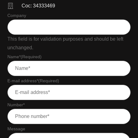
Coc: 34333469
Company
This field is for validation purposes and should be left
unchanged.
Name*
(Required)
E-mail address*
(Required)
Number*
Message