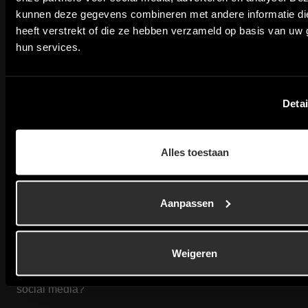
kunnen deze gegevens combineren met andere informatie di
heeft verstrekt of die ze hebben verzameld op basis van uw 
Siriusdreef 64
Employers
Job
General
hun services.
2132 WT
Services
About us
seekers
Hoofddorp
Secondment
Contact
Sign up
info@womenintechnics.com
Detai
Recruitment
Reviews
DevelopHER Academy
+31 (0)6 831 577
DevelopHER Academy
Blog
Jobs
27
Alles toestaan
FAQ
Social
Aanpassen
media
Are you already
Weigeren
following us on
social media?