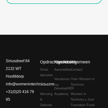
Siriusdreef 64
Opdrachtgevers
Kandidaten
Algemeen
2132 WT
Onze
Aanmelden
Contact
diensten
Hoofddorp
Vacatures
Over Women in
info@womenintechnics.com
Detachering
Technics
DevelopHER
+31(0)20 416 79
Werving
Academy
Women in
95
&
Technics x Just
Selectie
Transition Fund