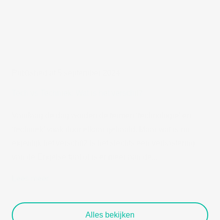
Published at 5 september 2024
Tech vs Techniek: Wat is het verschil?
Vandaag de dag worden de termen ‘technologie’ en
‘techniek’ vaak door elkaar gehaald. Maar wat is nu
eigenlijk het verschil? Is het slechts een verbastering
van de Engelse taal of is er meer aan de...
Lees meer
Alles bekijken