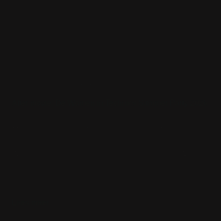
Published at 10 juli 2026
After movie: De Women in Technics Summer Party 2026
Wat een dag! Vrijdag 27 juni kwamen al onze trainees
samen voor een onvergetelijke primeur: de allereerste
Women in Technics Community dag, oftewel de Women
in Technics Summer Party! Dit was meer dan zomaar
een...
Lees meer