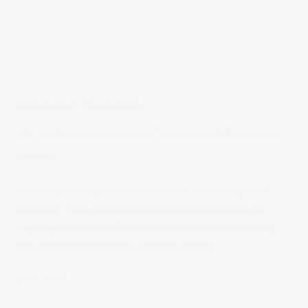
Published at 12 juni 2026
Van de zorg, het onderwijs of de administratie naar de
techniek
Vandaag de dag worden de termen ‘technologie’ en
‘techniek’ vaak door elkaar gehaald. Maar wat is nu
eigenlijk het verschil? Is het slechts een verbastering
van de Engelse taal of is er meer aan de...
Lees meer