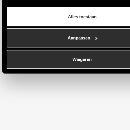
Alles toestaan
Aanpassen
Published at 5 september 2024
Het overwinnen van vooroordelen: Een blauwdruk voor
Weigeren
inclusieve technische gemeenschappen
Vooroordelen en stereotypen lijken in onze samenleving
te blijven hangen, zelfs als we beweren steeds
toleranter te worden. Als gemeenschap lijken we er vrij
weinig tegen te kunnen doen.
Lees meer