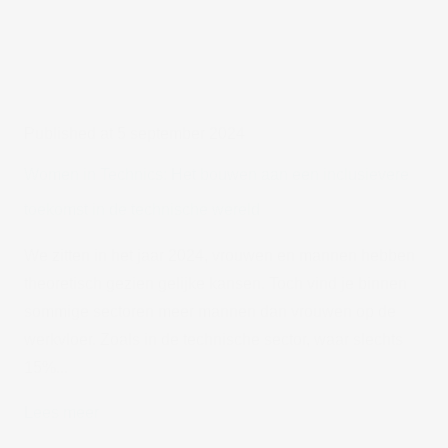
Published at 5 september 2024
Women in Technics: Het bouwen aan een inclusievere
toekomst in de technische wereld
We zitten in het jaar 2024, vrouwen en mannen hebben
theoretisch gezien gelijke kansen. Toch vind je binnen
sommige sectoren meer mannen dan vrouwen op de
werkvloer. Zoals in de technische sector, waar slechts
15%...
Lees meer