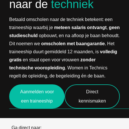
naar de
techniek
Betaald omscholen naar de techniek betekent: een
traineeship waarbij je
meteen salaris ontvangt
,
geen
studieschuld
opbouwt, en na afloop je baan behoudt.
Dit noemen we
omscholen met baangarantie.
Het
traineeship duurt gemiddeld 12 maanden, is
volledig
gratis
en staat open voor vrouwen
zonder
technische vooropleiding
. Women in Technics
regelt de opleiding, de begeleiding én de baan.
Aanmelden voor
Direct
een traineeship
kennismaken
Ga direct naar: